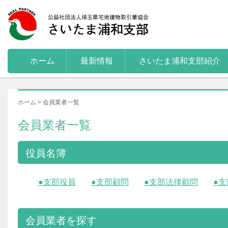
ホーム
最新情報
さいたま浦和支部紹介
ホーム
> 会員業者一覧
会員業者一覧
役員名簿
●支部役員
●支部顧問
●支部法律顧問
●
会員業者を探す