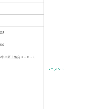
033
307
市中央区上落合９－８－８
●コメント