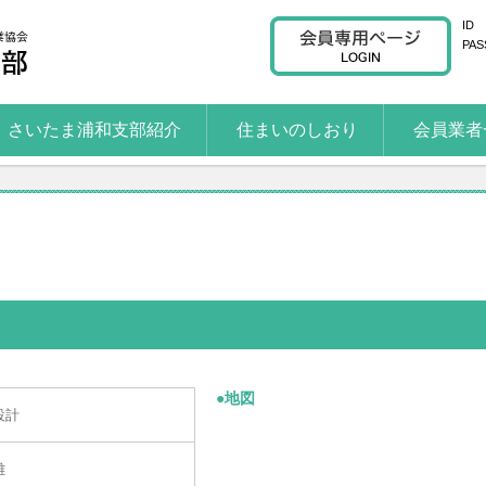
ID
PAS
さいたま浦和支部紹介
住まいのしおり
会員業者
●地図
設計
雄