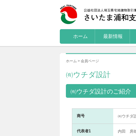
ホーム
最新情報
ホーム > 会員ページ
㈲ウチダ設計
㈲ウチダ設計のご紹介
商号
㈲ウチダ
代表者1
内田 房