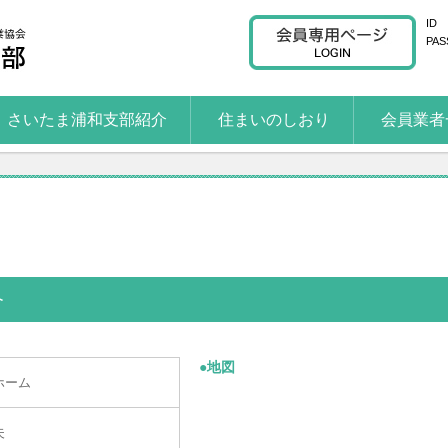
ID
PAS
さいたま浦和支部紹介
住まいのしおり
会員業者
介
●地図
ホーム
夫