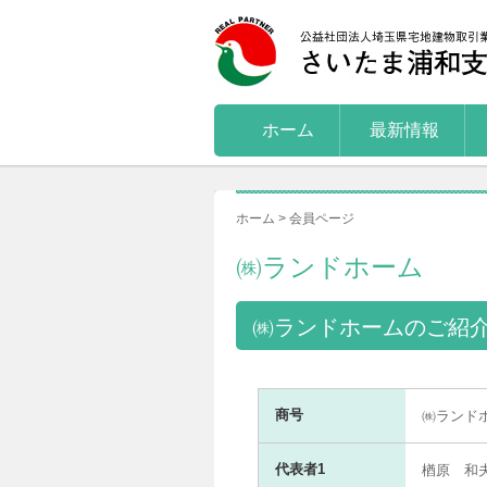
ホーム
最新情報
ホーム > 会員ページ
㈱ランドホーム
㈱ランドホームのご紹
商号
㈱ランド
代表者1
楢原 和