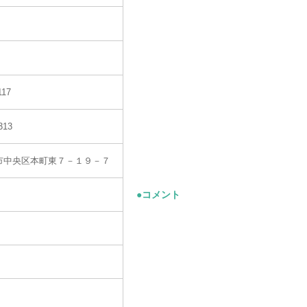
117
313
市中央区本町東７－１９－７
●コメント